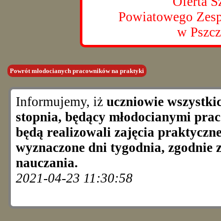
Oferta S
Powiatowego Zesp
w Pszcz
Powrót młodocianych pracowników na praktyki
Informujemy, iż
uczniowie wszystki
stopnia, będący młodocianymi prac
będą realizowali zajęcia praktycz
wyznaczone dni tygodnia, zgodnie 
nauczania.
2021-04-23 11:30:58