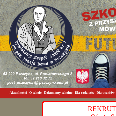
Aktualności
O szkole
Dokumenty szkolne
Dla rodziców
Dla uczniów
REKRUT