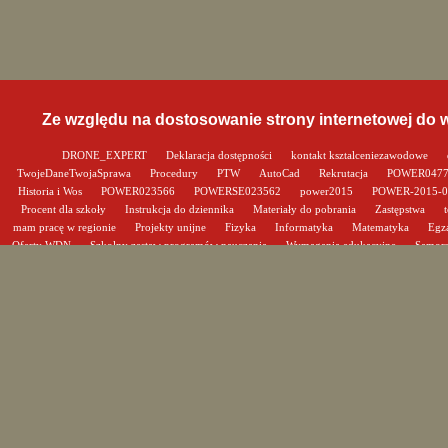
Ze względu na dostosowanie strony internetowej do
DRONE_EXPERT
Deklaracja dostępności
kontakt ksztalceniezawodowe
TwojeDaneTwojaSprawa
Procedury
PTW
AutoCad
Rekrutacja
POWER047
Historia i Wos
POWER023566
POWERSE023562
power2015
POWER-2015-
Procent dla szkoły
Instrukcja do dziennika
Materiały do pobrania
Zastępstwa
mam pracę w regionie
Projekty unijne
Fizyka
Informatyka
Matematyka
Egz
Oferty WDN
Szkolny zestaw programów nauczania
Wymagania edukacyjne
Samor
absolwentów
Ważne i przydatne linki
Harmonogram zebrań i konsultacji
Szkolny ze
Kalendarz roku szkolnego
Statut
Program wychowawczo-profilaktyczny
Program
czytelnia szkolna
Pedagog szkolny
Gabinet medycyny szkolnej
Historia szko